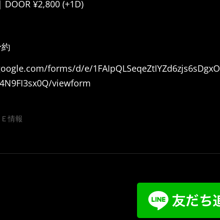
| DOOR ¥2,800 (+1D)
予約
.google.com/forms/d/e/1FAIpQLSeqeZtIYZd6zjs6sDgx
4N9FI3sx0Q/viewform
ＶＥ情報