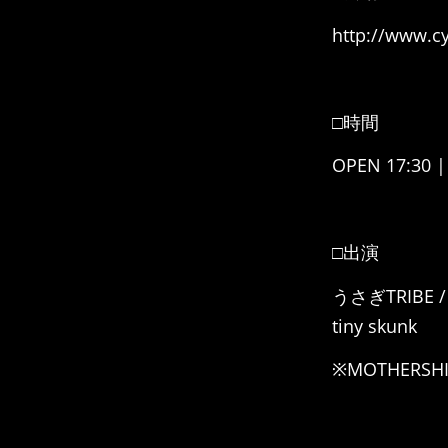
http://www.c
□時間
OPEN 17:30 |
□
出演
うさぎTRIBE / H
tiny skunk
※MOTHERS