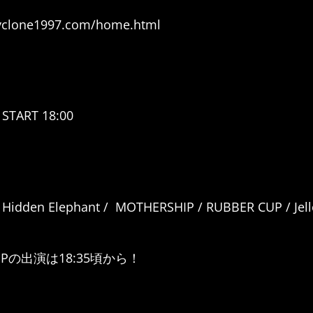
yclone1997.com/home.html
 START 18:00
idden Elephant / MOTHERSHIP / RUBBER CUP / Jell
HIPの出演は18:35頃から！