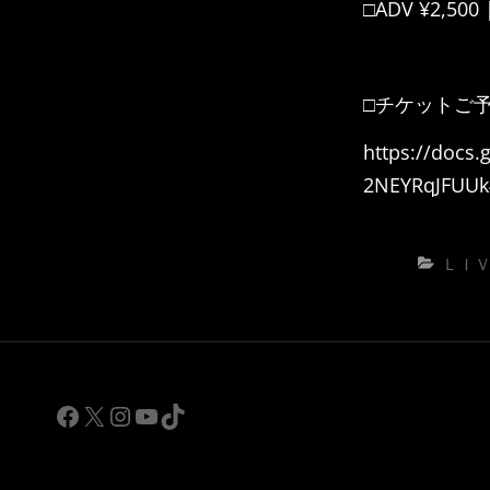
□
ADV ¥2,500 
□チケットご
https://docs
2NEYRqJFUUk
カ
ＬＩ
テ
ゴ
リ
ー
Facebook
X
Instagram
YouTube
TikTok